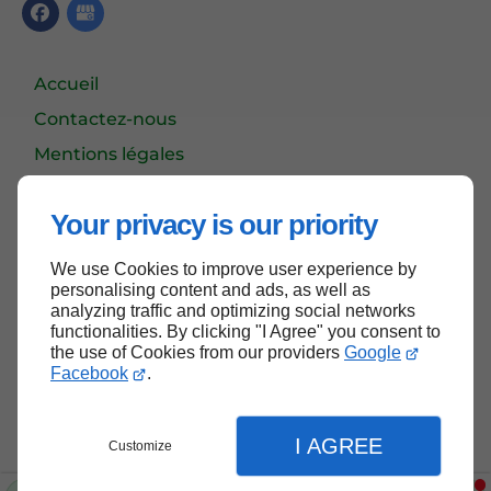
Accueil
Contactez-nous
Mentions légales
Plan du site
Your privacy is our priority
We use Cookies to improve user experience by
Haut de page
personalising content and ads, as well as
analyzing traffic and optimizing social networks
functionalities. By clicking "I Agree" you consent to
the use of Cookies from our providers
Google
Facebook
.
I AGREE
Customize