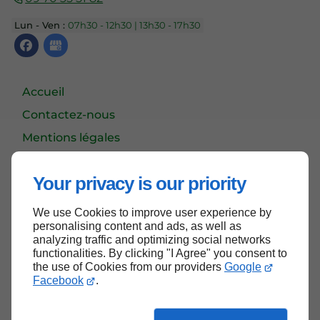
Lun - Ven :
07h30 - 12h30 | 13h30 - 17h30
Accueil
Contactez-nous
Mentions légales
Plan du site
Your privacy is our priority
We use Cookies to improve user experience by
Haut de page
personalising content and ads, as well as
analyzing traffic and optimizing social networks
functionalities. By clicking "I Agree" you consent to
the use of Cookies from our providers
Google
Facebook
.