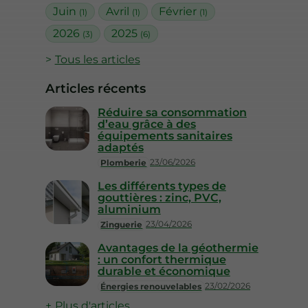
Juin
Avril
Février
(1)
(1)
(1)
2026
2025
(3)
(6)
Tous les articles
Articles récents
Réduire sa consommation
d’eau grâce à des
équipements sanitaires
adaptés
23/06/2026
Plomberie
Les différents types de
gouttières : zinc, PVC,
aluminium
23/04/2026
Zinguerie
Avantages de la géothermie
: un confort thermique
durable et économique
23/02/2026
Énergies renouvelables
Plus d'articles